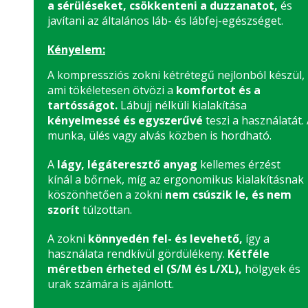
a sérüléseket, csökkenteni a duzzanatot,
és
javítani az általános láb- és lábfej-egészséget.
Kényelem:
A kompressziós zokni kétrétegű nejlonból készül,
ami tökéletesen ötvözi a
komfortot és a
tartósságot.
Lábujj nélküli kialakítása
kényelmessé és egyszerűvé
teszi a használatát. 
munka, ülés vagy alvás közben is hordható.
A
lágy, légáteresztő anyag
kellemes érzést
kínál a bőrnek, míg az ergonomikus kialakításnak
köszönhetően a zokni
nem csúszik le, és nem
szorít
túlzottan.
A zokni
könnyedén fel- és levehető,
így a
használata rendkívül gördülékeny.
Kétféle
méretben érheted el (S/M és L/XL),
hölgyek és
urak számára is ajánlott.