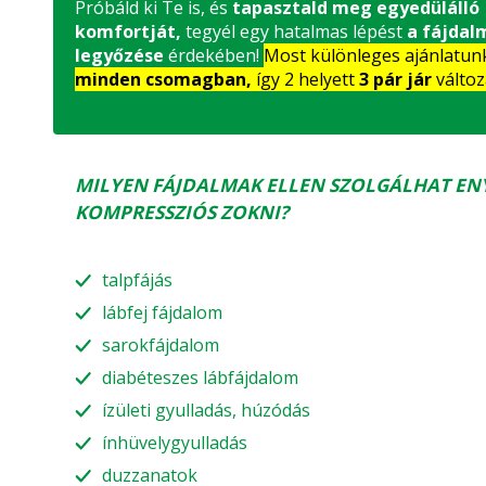
Próbáld ki Te is, és
tapasztald meg egyedülálló
komfortját,
tegyél egy hatalmas lépést
a fájdal
legyőzése
érdekében!
Most különleges ajánlatu
minden csomagban,
így 2 helyett
3 pár jár
változ
MILYEN FÁJDALMAK ELLEN SZOLGÁLHAT EN
KOMPRESSZIÓS ZOKNI?
talpfájás
lábfej fájdalom
sarokfájdalom
diabéteszes lábfájdalom
ízületi gyulladás, húzódás
ínhüvelygyulladás
duzzanatok