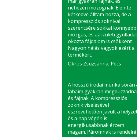
már gyakran fájnak, és
nehezen mozognak. Eleinte
kétkedve álltam hozzá, de a
kompressziós zoknival
szerencsére sokkal könnyebb
mozgás, és az ízületi gyulladá
okozta fájdalom is csökkent.
Nagyon hálás vagyok ezért a
termékért.
Ökrös Zsuzsanna, Pécs
A hosszú irodai munka során 
lábaim gyakran megduzzadna
és fájnak. A kompressziós
zoknik viselésével
észrevehetően javult a helyzet
és a nap végén is
energikusabbnak érzem
magam. Páromnak is rendelni