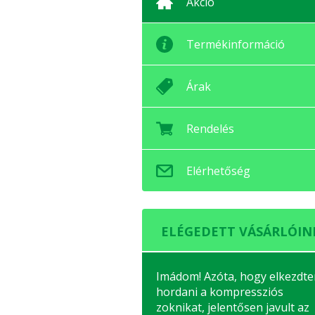
Akció
Termékinformáció
Árak
Rendelés
Elérhetőség
ELÉGEDETT VÁSÁRLÓIN
Imádom! Azóta, hogy elkezdt
hordani a kompressziós
zoknikat, jelentősen javult az