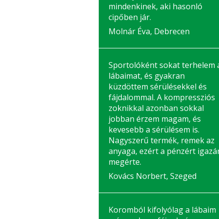
mindenkinek, aki hasonló
cipőben jár.
Molnár Éva, Debrecen
Sportolóként sokat terhelem 
lábaimat, és gyakran
küzdöttem sérülésekkel és
fájdalommal. A kompressziós
zoknikkal azonban sokkal
jobban érzem magam, és
kevesebb a sérülésem is.
Nagyszerű termék, remek az
anyaga, ezért a pénzért igazá
megérte.
Kovács Norbert, Szeged
Koromból kifolyólag a lábaim