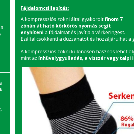
Fájdalomcsillapítás:
A kompressziós zokni által gyakorolt
finom 7
zónán át ható körkörös nyomás segít
 a
enyhíteni
a fájdalmat és javítja a vérkeringést.
s
Ezáltal csökkenti a duzzanatot és hozzájárulhat 
A kompressziós zokni különösen hasznos lehet ol
mint az
ínhüvelygyulladás, a visszér vagy talp
a
k
,