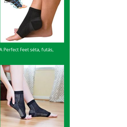
A Perfect Feet séta, futás,