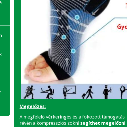
,
n
k
e
Megelőzés:
A megfelelő vérkeringés és a fokozott támogatás
révén a kompressziós zokni
segíthet megelőzni