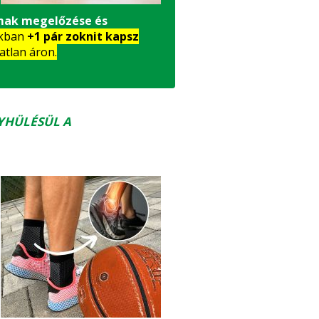
mak megelőzése és
nkban
+1 pár zoknit kapsz
atlan áron.
YHÜLÉSÜL A