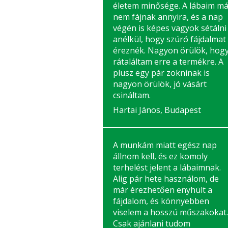
életem minősége. A lábaim má
nem fájnak annyira, és a nap
végén is képes vagyok sétálni
anélkül, hogy szúró fájdalmat
éreznék. Nagyon örülök, hog
rátaláltam erre a termékre. A
plusz egy pár zokninak is
nagyon örülök, jó vásárt
csináltam.
Hartai János, Budapest
A munkám miatt egész nap
állnom kell, és ez komoly
terhelést jelent a lábaimnak.
Alig pár hete használom, de
már érezhetően enyhült a
fájdalom, és könnyebben
viselem a hosszú műszakokat.
Csak ajánlani tudom