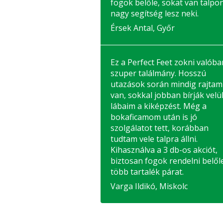
fogok belőle, sokat van talpon
nagy segítség lesz neki.
Érsek Antal, Győr
Ez a Perfect Feet zokni valóba
szuper találmány. Hosszú
utazások során mindig rajtam
van, sokkal jobban bírják velü
lábaim a kiképzést. Még a
bokaficamom után is jó
szolgálatot tett, korábban
tudtam vele talpra állni.
Kihasználva a 3 db-os akciót,
biztosan fogok rendelni belől
több tartalék párat.
Varga Ildikó, Miskolc