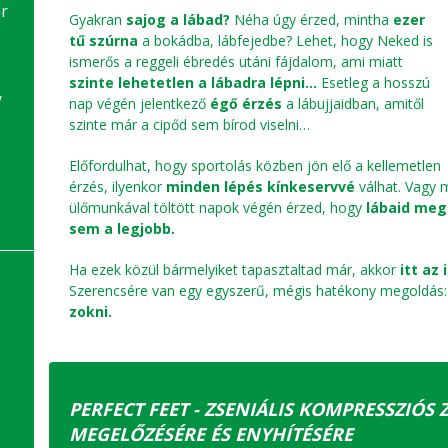
r
Gyakran
sajog a lábad?
Néha úgy érzed, mintha
ezer
tű szúrna
a bokádba, lábfejedbe? Lehet, hogy Neked is
ismerős a reggeli ébredés utáni fájdalom, ami miatt
szinte lehetetlen a lábadra lépni...
Esetleg a hosszú
y
nap végén jelentkező
égő érzés
a lábujjaidban, amitől
szinte már a cipőd sem bírod viselni…
Előfordulhat, hogy sportolás közben jön elő a kellemetlen
érzés, ilyenkor
minden lépés kínkeservvé
válhat. Vagy 
ülőmunkával töltött napok végén érzed, hogy
lábaid meg
sem a legjobb.
Ha ezek közül bármelyiket tapasztaltad már, akkor
itt az
Szerencsére van egy egyszerű, mégis hatékony megoldás
zokni.
PERFECT FEET - ZSENIÁLIS KOMPRESSZIÓS 
MEGELŐZÉSÉRE ÉS ENYHÍTÉSÉRE