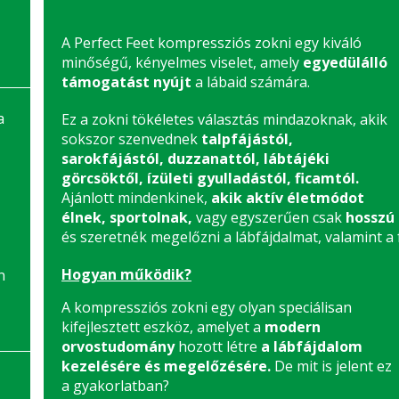
A Perfect Feet kompressziós zokni egy kiváló
minőségű, kényelmes viselet, amely
egyedülálló
támogatást nyújt
a lábaid számára.
a
Ez a zokni tökéletes választás mindazoknak, akik
sokszor szenvednek
talpfájástól,
sarokfájástól, duzzanattól, lábtájéki
görcsöktől, ízületi gyulladástól, ficamtól.
Ajánlott mindenkinek,
akik aktív életmódot
élnek, sportolnak,
vagy egyszerűen csak
hosszú 
és szeretnék megelőzni a lábfájdalmat, valamint a 
Hogyan működik?
n
A kompressziós zokni egy olyan speciálisan
kifejlesztett eszköz, amelyet a
modern
orvostudomány
hozott létre
a lábfájdalom
kezelésére és megelőzésére.
De mit is jelent ez
a gyakorlatban?