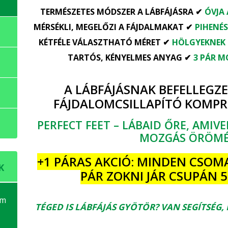
TERMÉSZETES MÓDSZER A LÁBFÁJÁSRA ✔
ÓVJA 
MÉRSÉKLI, MEGELŐZI A FÁJDALMAKAT ✔
PIHENÉ
KÉTFÉLE VÁLASZTHATÓ MÉRET ✔
HÖLGYEKNEK 
TARTÓS, KÉNYELMES ANYAG ✔
3 PÁR M
A LÁBFÁJÁSNAK BEFELLEGZETT
FÁJDALOMCSILLAPÍTÓ KOMPRE
PERFECT FEET – LÁBAID ŐRE, AMIV
MOZGÁS ÖRÖMÉ
+1 PÁRAS AKCIÓ: MINDEN CSOM
K
PÁR ZOKNI JÁR CSUPÁN 5.
em
TÉGED IS LÁBFÁJÁS GYÖTÖR? VAN SEGÍTSÉG,