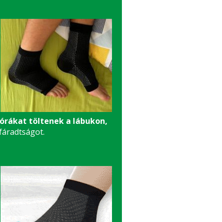
órákat töltenek a lábukon,
fáradtságot.