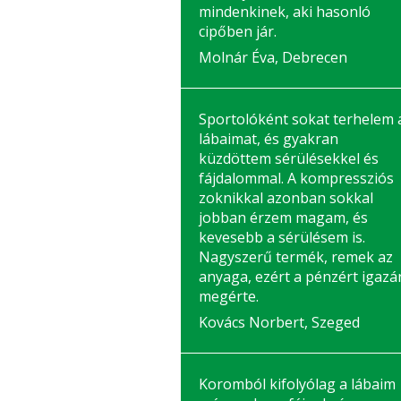
mindenkinek, aki hasonló
cipőben jár.
Molnár Éva, Debrecen
Sportolóként sokat terhelem 
lábaimat, és gyakran
küzdöttem sérülésekkel és
fájdalommal. A kompressziós
zoknikkal azonban sokkal
jobban érzem magam, és
kevesebb a sérülésem is.
Nagyszerű termék, remek az
anyaga, ezért a pénzért igazá
megérte.
Kovács Norbert, Szeged
Koromból kifolyólag a lábaim