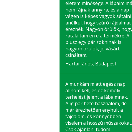
életem minősége. A lábaim má
nem fájnak annyira, és a nap
végén is képes vagyok sétálni
anélkül, hogy szúró fájdalmat
éreznék. Nagyon örülök, hog
rátaláltam erre a termékre. A
plusz egy pár zokninak is
nagyon örülök, jó vásárt
csináltam.
Hartai János, Budapest
A munkám miatt egész nap
állnom kell, és ez komoly
terhelést jelent a lábaimnak.
Alig pár hete használom, de
már érezhetően enyhült a
fájdalom, és könnyebben
viselem a hosszú műszakokat.
Csak ajánlani tudom