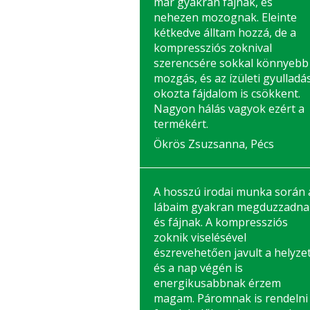
már gyakran fájnak, és
nehezen mozognak. Eleinte
kétkedve álltam hozzá, de a
kompressziós zoknival
szerencsére sokkal könnyebb
mozgás, és az ízületi gyulladá
okozta fájdalom is csökkent.
Nagyon hálás vagyok ezért a
termékért.
Ökrös Zsuzsanna, Pécs
A hosszú irodai munka során 
lábaim gyakran megduzzadna
és fájnak. A kompressziós
zoknik viselésével
észrevehetően javult a helyzet
és a nap végén is
energikusabbnak érzem
magam. Páromnak is rendelni