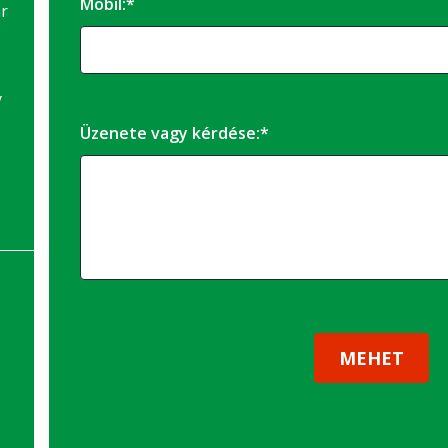
Mobil:*
r
y
Üzenete vagy kérdése:*
MEHET