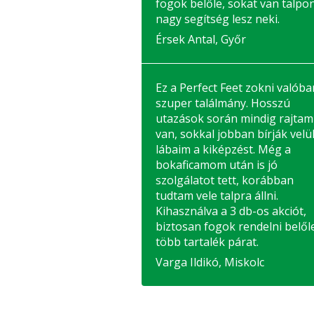
fogok belőle, sokat van talpon
nagy segítség lesz neki.
Érsek Antal, Győr
Ez a Perfect Feet zokni valóba
szuper találmány. Hosszú
utazások során mindig rajtam
van, sokkal jobban bírják velü
lábaim a kiképzést. Még a
bokaficamom után is jó
szolgálatot tett, korábban
tudtam vele talpra állni.
Kihasználva a 3 db-os akciót,
biztosan fogok rendelni belől
több tartalék párat.
Varga Ildikó, Miskolc