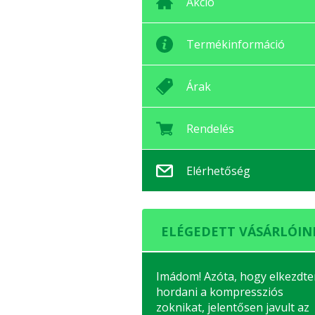
Akció
Termékinformáció
Árak
Rendelés
Elérhetőség
ELÉGEDETT VÁSÁRLÓIN
Imádom! Azóta, hogy elkezdt
hordani a kompressziós
zoknikat, jelentősen javult az